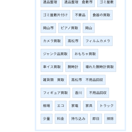
遺品整理
遺品整理 倉敷市
ゴミ屋敷
ゴミ屋敷片付け
不要品
食器の買取
岡山市
ピアノ買取
岡山
カメラ買取
高松市
フィルムカメラ
ジャンク品買取
おもちゃ買取
車イス買取
腕時計
壊れた腕時計買取
雑貨類 買取
高松市 不用品回収
フィギュア買取
香川
不用品回収
相場
エコ
家電
家具
トラック
少量
料金
持ち込み
即日
掃除